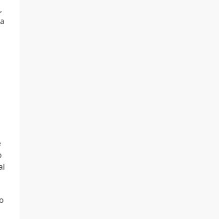
,
 a
e
o
al
ão
a