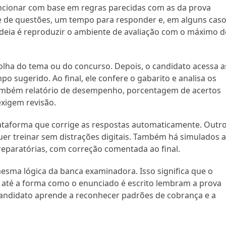
cionar com base em regras parecidas com as da prova
e de questões, um tempo para responder e, em alguns caso
ideia é reproduzir o ambiente de avaliação com o máximo d
lha do tema ou do concurso. Depois, o candidato acessa a
po sugerido. Ao final, ele confere o gabarito e analisa os
também relatório de desempenho, porcentagem de acertos
exigem revisão.
lataforma que corrige as respostas automaticamente. Outr
er treinar sem distrações digitais. Também há simulados 
reparatórias, com correção comentada ao final.
esma lógica da banca examinadora. Isso significa que o
e e até a forma como o enunciado é escrito lembram a prova
 candidato aprende a reconhecer padrões de cobrança e a