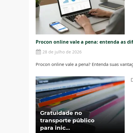
Procon online vale a pena: entenda as di
28 de julho de 2026
Procon online vale a pena? Entenda suas vant
D