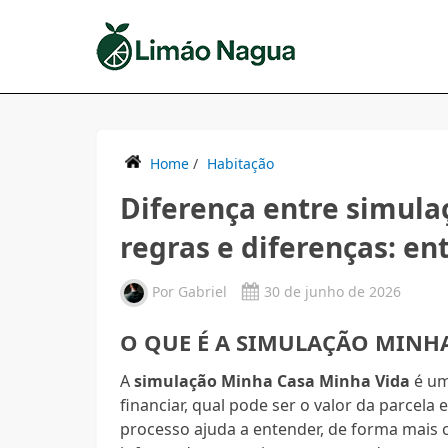
Home
/
Habitação
Diferença entre simula
regras e diferenças: en
Por
Gabriel
30 de junho de 2026
O QUE É A SIMULAÇÃO MINH
A
simulação Minha Casa Minha Vida
é um
financiar, qual pode ser o valor da parcel
processo ajuda a entender, de forma mais c