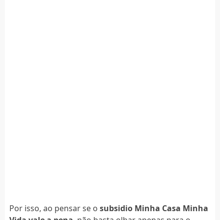
Por isso, ao pensar se o
subsidio Minha Casa Minha
Vida vale a pena
, não basta olhar apenas para o