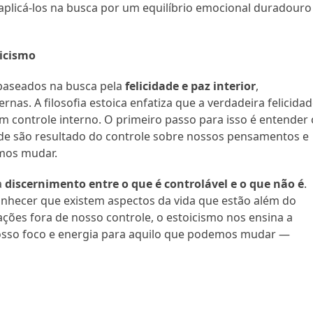
aplicá-los na busca por um equilíbrio emocional duradouro
oicismo
 baseados na busca pela
felicidade e paz interior
,
as. A filosofia estoica enfatiza que a verdadeira felicida
m controle interno. O primeiro passo para isso é entender 
dade são resultado do controle sobre nossos pensamentos e
emos mudar.
a
discernimento entre o que é controlável e o que não é
.
conhecer que existem aspectos da vida que estão além do
ações fora de nosso controle, o estoicismo nos ensina a
nosso foco e energia para aquilo que podemos mudar —