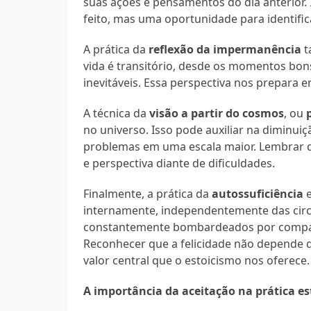
suas ações e pensamentos do dia anterior
feito, mas uma oportunidade para identifi
A prática da
reflexão da impermanência
t
vida é transitório, desde os momentos bons
inevitáveis. Essa perspectiva nos prepara 
A técnica da
visão a partir do cosmos
, ou
no universo. Isso pode auxiliar na diminu
problemas em uma escala maior. Lembrar q
e perspectiva diante de dificuldades.
Finalmente, a prática da
autossuficiência
e
internamente, independentemente das circu
constantemente bombardeados por comparaç
Reconhecer que a felicidade não depende d
valor central que o estoicismo nos oferece.
A importância da aceitação na prática es