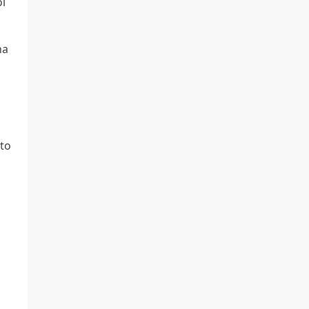
oi
na
to
m