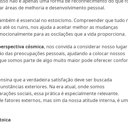
. Isso não é apenas uma forma de reconhecimento do que f
car áreas de melhoria e desenvolvimento pessoal.
ambém é essencial no estoicismo. Compreender que tudo 
 até os ruins, nos ajuda a aceitar melhor as mudanças
emocionalmente para as oscilações que a vida proporciona.
perspectiva cósmica
, nos convida a considerar nosso lugar
ição das preocupações pessoais, ajudando a colocar nossos
ue somos parte de algo muito maior pode oferecer confor
nsina que a verdadeira satisfação deve ser buscada
nstâncias exteriores. Na era atual, onde somos
ões sociais, essa prática é especialmente relevante.
e fatores externos, mas sim da nossa atitude interna, é u
toica