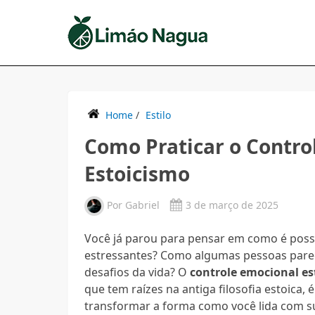
Home
/
Estilo
Como Praticar o Contro
Estoicismo
Por
Gabriel
3 de março de 2025
Você já parou para pensar em como é poss
estressantes? Como algumas pessoas parec
desafios da vida? O
controle emocional es
que tem raízes na antiga filosofia estoica,
transformar a forma como você lida com su