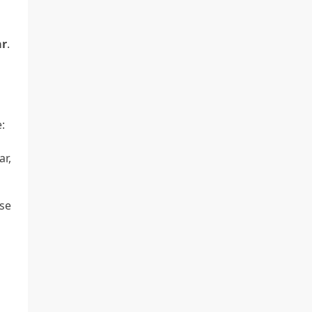
ar
.
:
ar,
-se