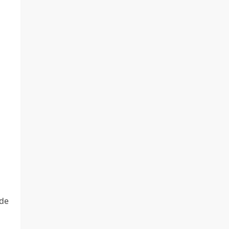
m
 de