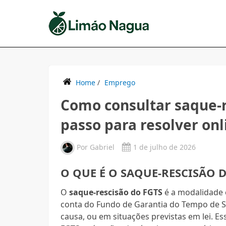
Home
/
Emprego
Como consultar saque-r
passo para resolver onl
Por
Gabriel
1 de julho de 2026
O QUE É O SAQUE-RESCISÃO 
O
saque-rescisão do FGTS
é a modalidade e
conta do Fundo de Garantia do Tempo de 
causa, ou em situações previstas em lei. E