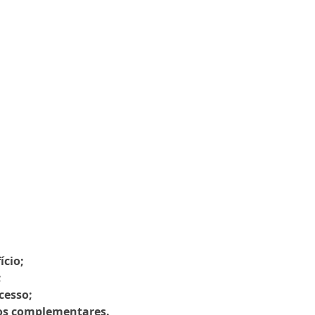
ício;
;
cesso;
os complementares.