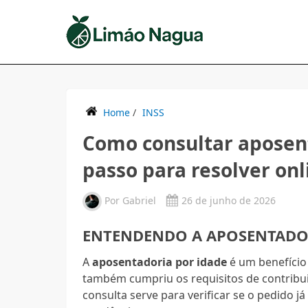
Home
/
INSS
Como consultar aposent
passo para resolver onl
Por
Gabriel
26 de junho de 2026
ENTENDENDO A APOSENTADO
A
aposentadoria por idade
é um benefício 
também cumpriu os requisitos de contribuiç
consulta serve para verificar se o pedido já