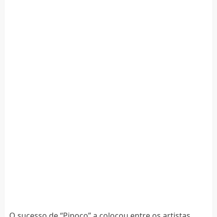
O sucesso de “Pipoco” a colocou entre os artistas