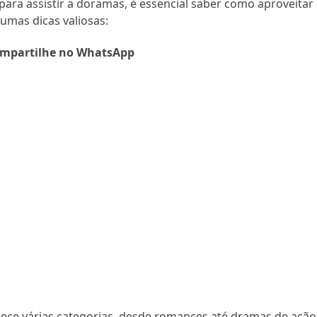
para assistir a doramas, é essencial saber como aproveitar
umas dicas valiosas:
mpartilhe no WhatsApp
rece várias categorias, desde romances até dramas de ação