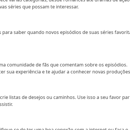
vas séries que possam te interessar.
ões para saber quando novos episódios de suas séries favorit
 uma comunidade de fãs que comentam sobre os episódios.
cer sua experiência e te ajudar a conhecer novas produções
crie listas de desejos ou caminhos. Use isso a seu favor pa
istir.
rtifique-se de ter uma boa conexão com a internet ou faça o