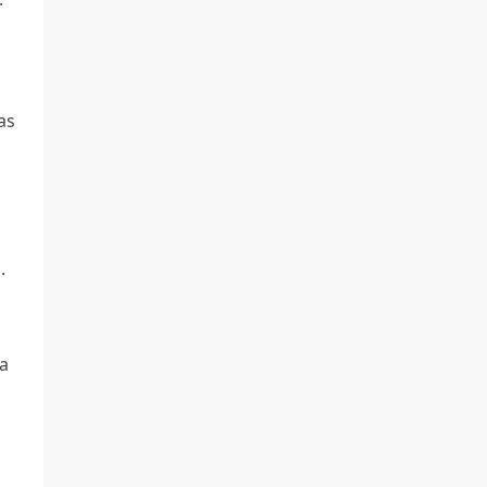
as
.
ra