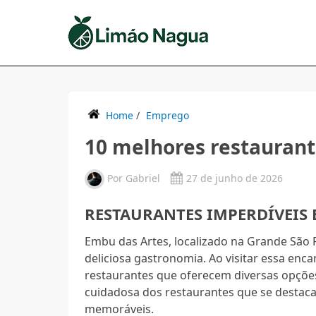
Home
/
Emprego
10 melhores restauran
Por
Gabriel
27 de junho de 2026
RESTAURANTES IMPERDÍVEIS 
Embu das Artes, localizado na Grande São Pa
deliciosa gastronomia. Ao visitar essa enc
restaurantes que oferecem diversas opções
cuidadosa dos restaurantes que se destaca
memoráveis.